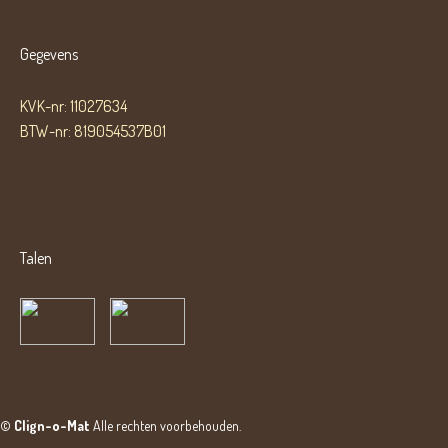
Gegevens
KVK-nr: 11027634
BTW-nr: 819054537B01
Talen
©
Clign-o-Mat
Alle rechten voorbehouden.