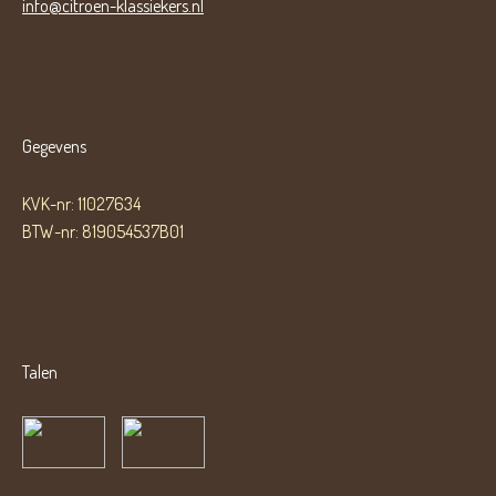
info@citroen-klassiekers.nl
Gegevens
KVK-nr: 11027634
BTW-nr: 819054537B01
Talen