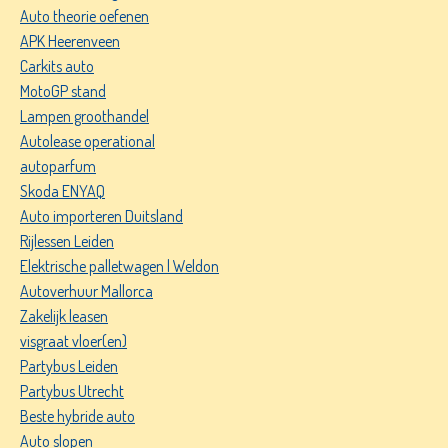
Auto theorie oefenen
APK Heerenveen
Carkits auto
MotoGP stand
Lampen groothandel
Autolease operational
autoparfum
Skoda ENYAQ
Auto importeren Duitsland
Rijlessen Leiden
Elektrische palletwagen | Weldon
Autoverhuur Mallorca
Zakelijk leasen
visgraat vloer(en)
Partybus Leiden
Partybus Utrecht
Beste hybride auto
Auto slopen