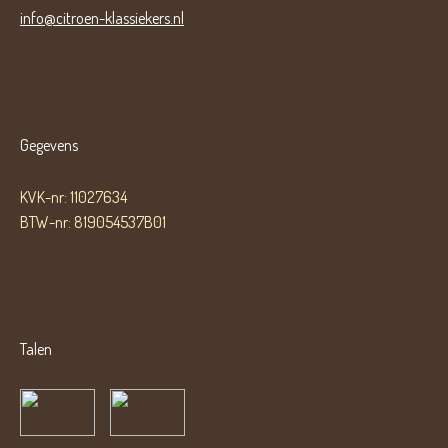
info@citroen-klassiekers.nl
Gegevens
KVK-nr: 11027634
BTW-nr: 819054537B01
Talen