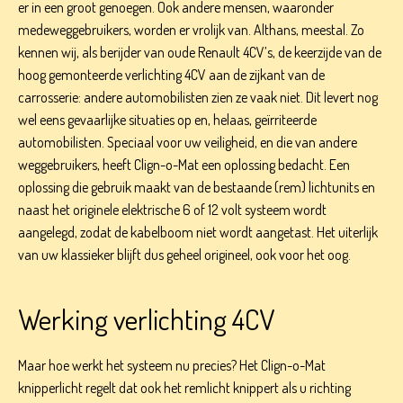
er in een groot genoegen. Ook andere mensen, waaronder
medeweggebruikers, worden er vrolijk van. Althans, meestal. Zo
kennen wij, als berijder van oude Renault 4CV’s, de keerzijde van de
hoog gemonteerde verlichting 4CV aan de zijkant van de
carrosserie: andere automobilisten zien ze vaak niet. Dit levert nog
wel eens gevaarlijke situaties op en, helaas, geïrriteerde
automobilisten. Speciaal voor uw veiligheid, en die van andere
weggebruikers, heeft Clign-o-Mat een oplossing bedacht. Een
oplossing die gebruik maakt van de bestaande (rem) lichtunits en
naast het originele elektrische 6 of 12 volt systeem wordt
aangelegd, zodat de kabelboom niet wordt aangetast. Het uiterlijk
van uw klassieker blijft dus geheel origineel, ook voor het oog.
Werking verlichting 4CV
Maar hoe werkt het systeem nu precies? Het Clign-o-Mat
knipperlicht regelt dat ook het remlicht knippert als u richting