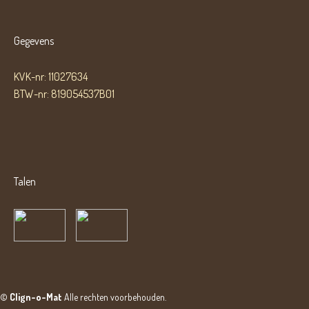
Gegevens
KVK-nr: 11027634
BTW-nr: 819054537B01
Talen
©
Clign-o-Mat
Alle rechten voorbehouden.